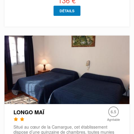
136 €
DÉTAILS
LONGO MAÏ
6.5
Agréable
Situé au cœur de la Camargue, cet établissement
dispose d’une quinzaine de chambres, toutes munies