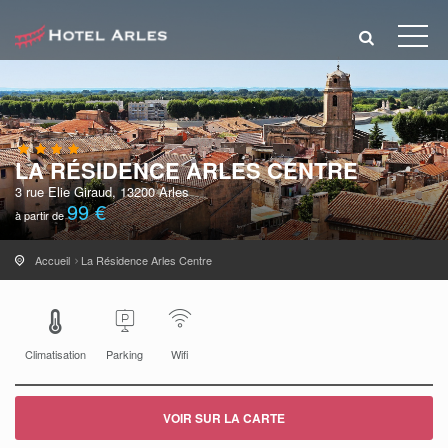
LA RÉSIDENCE ARLES CENTRE
3 rue Elie Giraud, 13200 Arles
99 €
à partir de
Accueil
La Résidence Arles Centre
Climatisation
Parking
Wifi
VOIR SUR LA CARTE