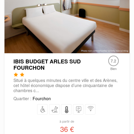
IBIS BUDGET ARLES SUD
7.2
FOURCHON
Bien
Situé à quelques minutes du centre ville et des Arènes,
cet hôtel économique dispose d’une cinquantaine de
chambres c...
Quartier :
Fourchon
à partir de
36 €