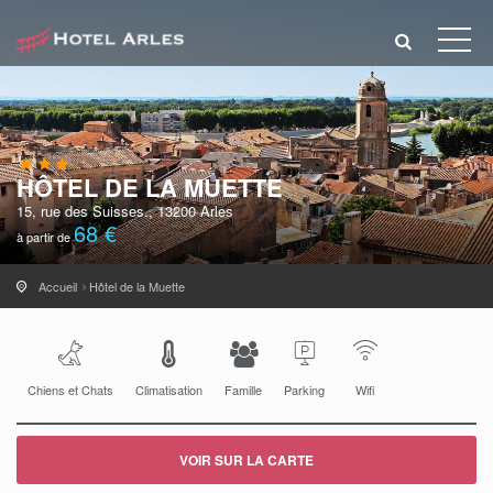
HÔTEL DE LA MUETTE
15, rue des Suisses., 13200 Arles
68 €
à partir de
Accueil
Hôtel de la Muette
Chiens et Chats
Climatisation
Famille
Parking
Wifi
VOIR SUR LA CARTE